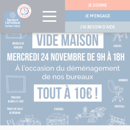
Menu
JE DONNE
latérale
JE M'ENGAGE
J'AI BESOIN D'AIDE
Visuel
Aller
principal
au
de
contenu
l’article
principal