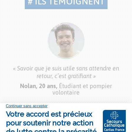
# ILS TÉMOIGNENT
Citations
bénévoles
« 
« Savoir que je suis utile sans attendre en
mo
ins
retour, c’est gratifiant »
Nolan, 20 ans,
Étudiant et pompier
volontaire
Bouton
S'engager à nos côtés
"je