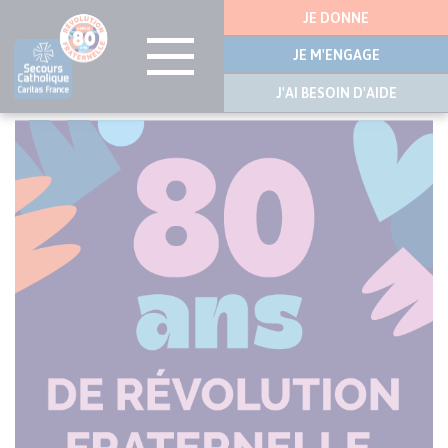
Menu
JE DONNE
latérale
JE M'ENGAGE
J'AI BESOIN D'AIDE
Aller
au
contenu
principal