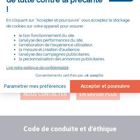
m'engage"
# LE SECOURS CATHOLIQUE
PRÈS DE CHEZ VOUS
DÉLÉGATION DE PARIS
Adresse
13 Rue Saint-Ambroise
75011 PARIS
Numéro
01 48 07 58 21
de
téléphone
NOUS CONTACTER
EN SAVOIR PLUS
Code de conduite et d'éthique
Publication