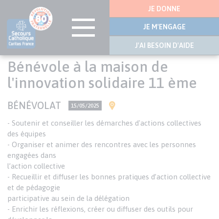
Menu
JE DONNE
latérale
JE M'ENGAGE
J'AI BESOIN D'AIDE
Aller
Bénévole à la maison de
au
contenu
l'innovation solidaire 11 ème
principal
TYPE
BÉNÉVOLAT
VILLE(S)
PRÉCISION
15/05/2025
D'OFFRE
SUR
Texte
- Soutenir et conseiller les démarches d'actions collectives
LA
de
des équipes
DATE
l’annonce
- Organiser et animer des rencontres avec les personnes
engagées dans
l’action collective
- Recueillir et diffuser les bonnes pratiques d’action collective
et de pédagogie
participative au sein de la délégation
- Enrichir les réflexions, créer ou diffuser des outils pour